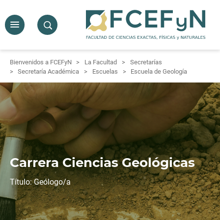
Bienvenidos a FCEFyN
La Facultad
Secretarías
Secretaría Académica
Escuelas
Escuela de Geología
Carrera Ciencias Geológicas
Título: Geólogo/a