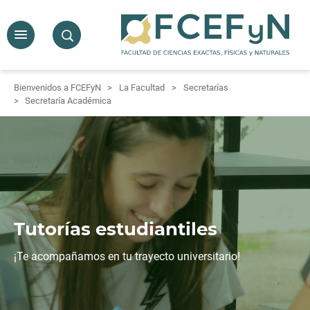
Bienvenidos a FCEFyN
La Facultad
Secretarías
Secretaría Académica
Tutorías estudiantiles
¡Te acompañamos en tu trayecto universitario!