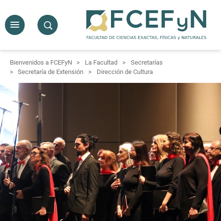
Bienvenidos a FCEFyN
La Facultad
Secretarías
Secretaría de Extensión
Dirección de Cultura