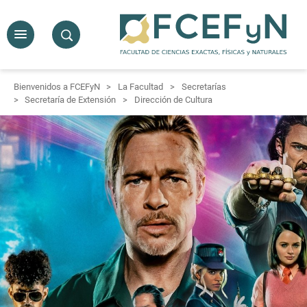
Bienvenidos a FCEFyN
La Facultad
Secretarías
Secretaría de Extensión
Dirección de Cultura