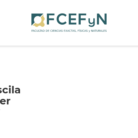
scila
er
r