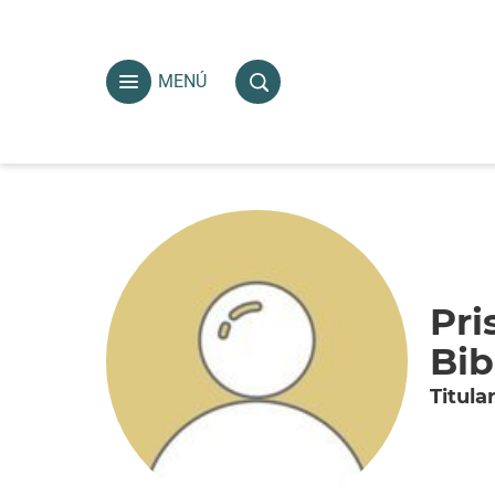
MENÚ
Pri
Bib
Titula