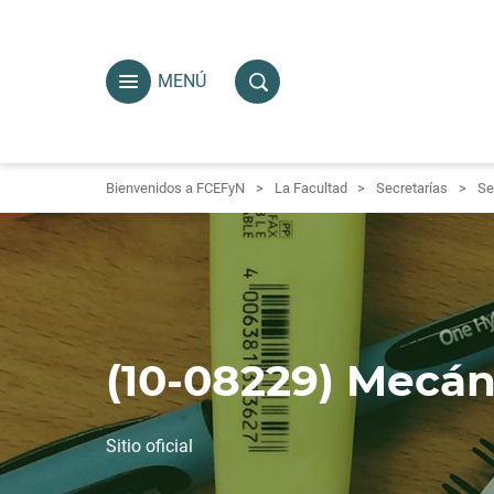
MENÚ
Bienvenidos a FCEFyN
La Facultad
Secretarías
Se
(10-08229) Mecán
Sitio oficial