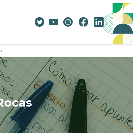
a
Rocas