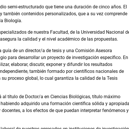
dio semi-estructurado que tiene una duración de cinco años. El
 y también contenidos personalizados, que a su vez comprende
la Biología.
pecializados de nuestra Facultad, de la Universidad Nacional d
 asegura la calidad y el nivel académico de las propuestas.
a guía de un director/a de tesis y una Comisión Asesora
gio para desarrollar un proyecto de investigación específico. En 
ar, elaborar, discutir, exponer y difundir los resultados
al independiente, también formado por científicos nacionales de
n su proceso global, lo cual garantiza la calidad de la Tesis
á al título de Doctor/a en Ciencias Biológicas, título máximo
 habiendo adquirido una formación científica sólida y apropiada
 y docentes, a los efectos de que puedan interpretar fenómenos y
laboral de nuestros egresados en instituciones de investigación